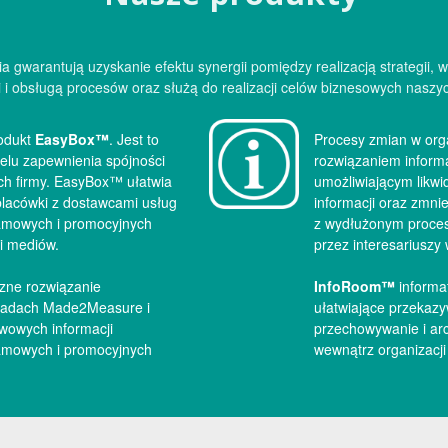
a gwarantują uzyskanie efektu synergii pomiędzy realizacją strategii,
i i obsługą procesów oraz służą do realizacji celów biznesowych naszyc
rodukt
EasyBox™
. Jest to
Procesy zmian w org
elu zapewnienia spójności
rozwiązaniem infor
ch firmy. EasyBox™ ułatwia
umożliwiającym likwi
placówki z dostawcami usług
informacji oraz zmni
amowych i promocyjnych
z wydłużonym proces
i mediów.
przez interesariuszy 
czne rozwiązanie
InfoRoom™
informa
sadach Made2Measure i
ułatwiające przekazyw
wowych informacji
przechowywanie i ar
amowych i promocyjnych
wewnątrz organizacji 