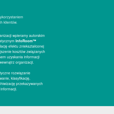
 wykorzystaniem
h klientów.
anizacji wpieramy autorskim
matycznym
InfoRoom™
dację efektu zniekształconej
ejszenie kosztów związanych
em uzyskania informacji
wewnątrz organizacji.
tyczne rozwiązanie
anie, klasyfikację,
chiwizację przekazywanych
informacji.