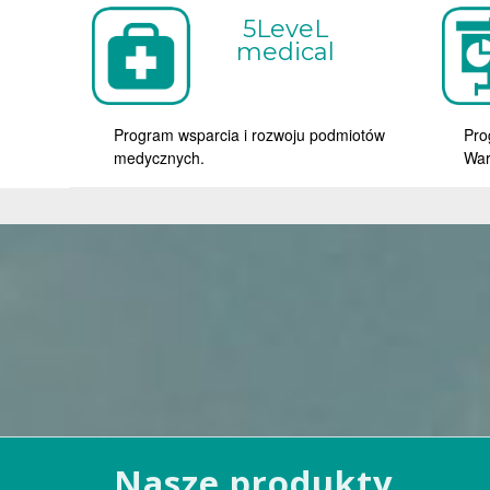
5LeveL
medical
Program wsparcia i rozwoju podmiotów
Pro
medycznych.
War
Nasze produkty