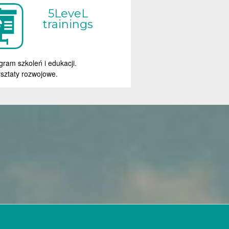
5LeveL
trainings
gram szkoleń i edukacji.
sztaty rozwojowe.